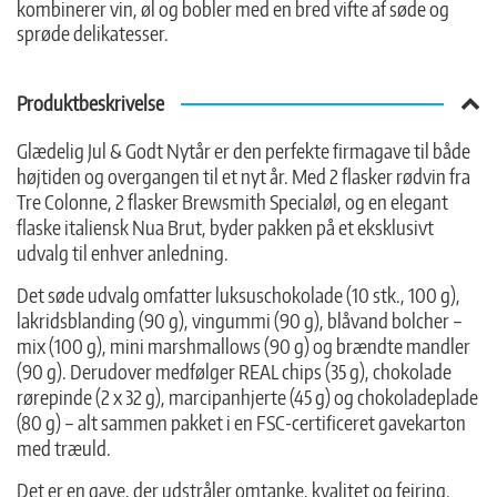
kombinerer vin, øl og bobler med en bred vifte af søde og
sprøde delikatesser.
Produktbeskrivelse
Glædelig Jul & Godt Nytår er den perfekte firmagave til både
højtiden og overgangen til et nyt år. Med 2 flasker rødvin fra
Tre Colonne, 2 flasker Brewsmith Specialøl, og en elegant
flaske italiensk Nua Brut, byder pakken på et eksklusivt
udvalg til enhver anledning.
Det søde udvalg omfatter luksuschokolade (10 stk., 100 g),
lakridsblanding (90 g), vingummi (90 g), blåvand bolcher –
mix (100 g), mini marshmallows (90 g) og brændte mandler
(90 g). Derudover medfølger REAL chips (35 g), chokolade
rørepinde (2 x 32 g), marcipanhjerte (45 g) og chokoladeplade
(80 g) – alt sammen pakket i en FSC-certificeret gavekarton
med træuld.
Det er en gave, der udstråler omtanke, kvalitet og fejring.