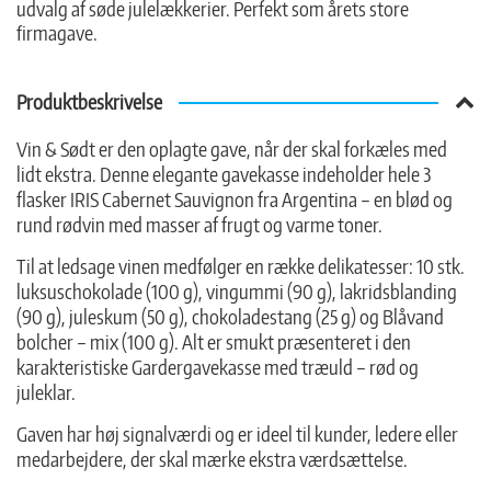
udvalg af søde julelækkerier. Perfekt som årets store
firmagave.
Produktbeskrivelse
Vin & Sødt er den oplagte gave, når der skal forkæles med
lidt ekstra. Denne elegante gavekasse indeholder hele 3
flasker IRIS Cabernet Sauvignon fra Argentina – en blød og
rund rødvin med masser af frugt og varme toner.
Til at ledsage vinen medfølger en række delikatesser: 10 stk.
luksuschokolade (100 g), vingummi (90 g), lakridsblanding
(90 g), juleskum (50 g), chokoladestang (25 g) og Blåvand
bolcher – mix (100 g). Alt er smukt præsenteret i den
karakteristiske Gardergavekasse med træuld – rød og
juleklar.
Gaven har høj signalværdi og er ideel til kunder, ledere eller
medarbejdere, der skal mærke ekstra værdsættelse.